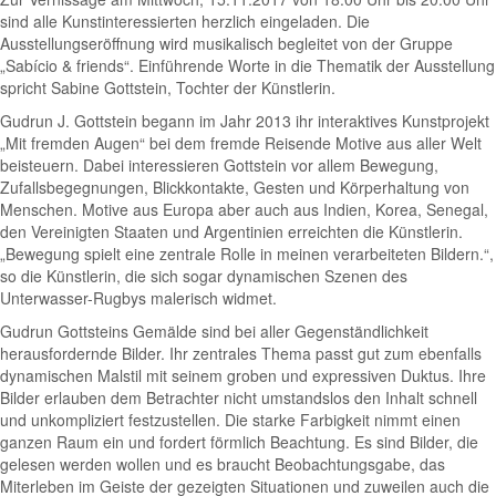
sind alle Kunstinteressierten herzlich eingeladen. Die
Ausstellungseröffnung wird musikalisch begleitet von der Gruppe
„Sabício & friends“. Einführende Worte in die Thematik der Ausstellung
spricht Sabine Gottstein, Tochter der Künstlerin.
Gudrun J. Gottstein begann im Jahr 2013 ihr interaktives Kunstprojekt
„Mit fremden Augen“ bei dem fremde Reisende Motive aus aller Welt
beisteuern. Dabei interessieren Gottstein vor allem Bewegung,
Zufallsbegegnungen, Blickkontakte, Gesten und Körperhaltung von
Menschen. Motive aus Europa aber auch aus Indien, Korea, Senegal,
den Vereinigten Staaten und Argentinien erreichten die Künstlerin.
„Bewegung spielt eine zentrale Rolle in meinen verarbeiteten Bildern.“,
so die Künstlerin, die sich sogar dynamischen Szenen des
Unterwasser-Rugbys malerisch widmet.
Gudrun Gottsteins Gemälde sind bei aller Gegenständlichkeit
herausfordernde Bilder. Ihr zentrales Thema passt gut zum ebenfalls
dynamischen Malstil mit seinem groben und expressiven Duktus. Ihre
Bilder erlauben dem Betrachter nicht umstandslos den Inhalt schnell
und unkompliziert festzustellen. Die starke Farbigkeit nimmt einen
ganzen Raum ein und fordert förmlich Beachtung. Es sind Bilder, die
gelesen werden wollen und es braucht Beobachtungsgabe, das
Miterleben im Geiste der gezeigten Situationen und zuweilen auch die